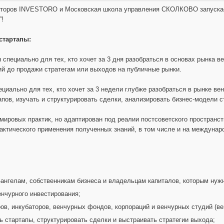
сторов INVESTORO и Московская школа управления СКОЛКОВО запускае
”!
стартапы:
 специально для тех, кто хочет за 3 дня разобраться в основах рынка в
ий до продажи стратегам или выходов на публичные рынки.
циально для тех, кто хочет за 3 недели глубже разобраться в рынке вен
пов, изучать и структурировать сделки, анализировать бизнес-модели с
мировых практик, но адаптирован под реалии постсоветского пространст
рактического применения полученных знаний, в том числе и на междуна
ангелам, собственникам бизнеса и владельцам капиталов, которым нужн
енчурного инвестирования;
в, инкубаторов, венчурных фондов, корпораций и венчурных студий (ве
ь стартапы, структурировать сделки и выстраивать стратегии выхода;