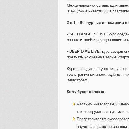
Международная организация инве
“Венчурные инвестиции в стартапы
2 в 1 – Венчурные инвестиции в 
▪️
SEED ANGELS LIVE:
курс создан
ранних стадий и раундов инвестиц
▪️
DEEP DIVE LIVE:
курс создан спе
понимать ключевые метрики старта
Курс проводится с учетом лучших 
трансграничных инвестиций для п
инвесторам.
Кому будет полезно:
Частным инвесторам, бизнес-
так и погрузиться в детали в
Представителям акселераторо
научиться грамотно оцениват